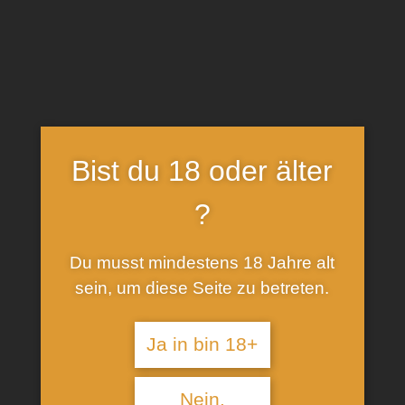
Skip
to
content
The taste of Hamburg
Bist du 18 oder älter
Compare
?
Home
-
Compare
Du musst mindestens 18 Jahre alt
sein, um diese Seite zu betreten.
Ja in bin 18+
Nein.